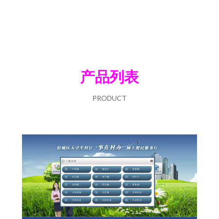
产品列表
PRODUCT