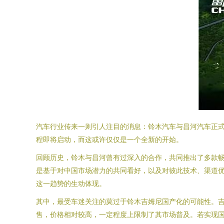
汽车行业传来一则引人注目的消息：铃木汽车与昌河汽车正
程即将启动，而这或许仅仅是一个全新的开始。
回顾历史，铃木与昌河曾有过深入的合作，共同推出了多款
是基于对中国市场潜力的共同看好，以及对彼此技术、渠道
这一趋势的生动体现。
其中，最受车迷关注的莫过于铃木吉姆尼国产化的可能性。
售，价格相对较高，一定程度上限制了其市场普及。若实现