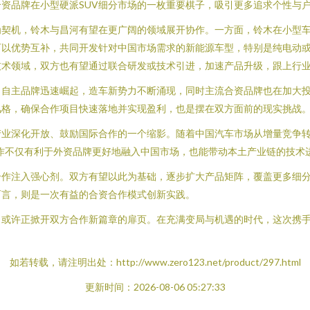
资品牌在小型硬派SUV细分市场的一枚重要棋子，吸引更多追求个性与
为契机，铃木与昌河有望在更广阔的领域展开协作。一方面，铃木在小型
以优势互补，共同开发针对中国市场需求的新能源车型，特别是纯电动或
技术领域，双方也有望通过联合研发或技术引进，加速产品升级，跟上行
，自主品牌迅速崛起，造车新势力不断涌现，同时主流合资品牌也在加大
风格，确保合作项目快速落地并实现盈利，也是摆在双方面前的现实挑战
业深化开放、鼓励国际合作的一个缩影。随着中国汽车市场从增量竞争转
作不仅有利于外资品牌更好地融入中国市场，也能带动本土产业链的技术
合作注入强心剂。双方有望以此为基础，逐步扩大产品矩阵，覆盖更多细
而言，则是一次有益的合资合作模式创新实践。
，或许正掀开双方合作新篇章的扉页。在充满变局与机遇的时代，这次携
如若转载，请注明出处：http://www.zero123.net/product/297.html
更新时间：2026-08-06 05:27:33