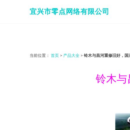
宜兴市零点网络有限公司
当前位置：
首页
>
产品大全
>
铃木与昌河重修旧好，国
铃木与