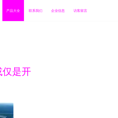
产品大全
联系我们
企业信息
访客留言
或仅是开